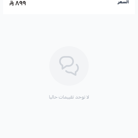
٨٩٩
السعر
لا توجد تقييمات حاليا