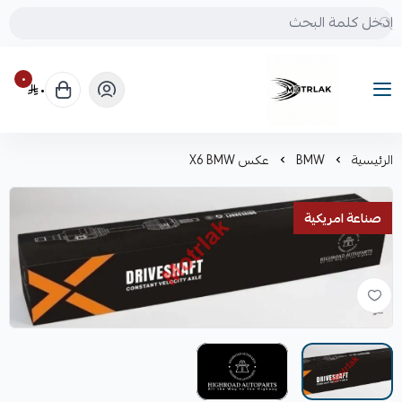
٠
٠
Motrlak
الرئيسية
BMW
عكس X6 BMW
صناعة امريكية