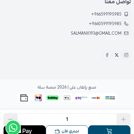
تواصل معنا
+966599195985
+9660599195985
SALMANX193@GMAIL.COM
صنع بإتقان على | 2026
منصة سلة
اشتري الآن