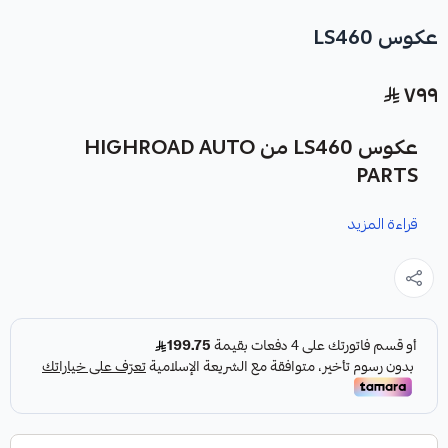
عكوس LS460
٧٩٩
عكوس LS460 من HIGHROAD AUTO
PARTS
قراءة المزيد
نوفر لك عكوس LS460 كقطعة غيار متينة وعالية الجودة،
مصممة خصيصاً لضمان أداء موثوق لسيارتك.
المواصفات: