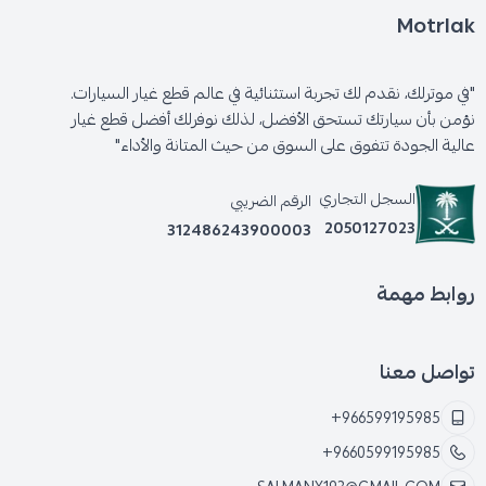
Motrlak
"في موترلك، نقدم لك تجربة استثنائية في عالم قطع غيار السيارات.
نؤمن بأن سيارتك تستحق الأفضل، لذلك نوفرلك أفضل قطع غيار
عالية الجودة تتفوق على السوق من حيث المتانة والأداء"
السجل التجاري
الرقم الضريبي
2050127023
312486243900003
روابط مهمة
تواصل معنا
+966599195985
+9660599195985