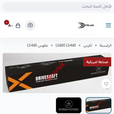
٠
٠
Motrlak
الرئيسية
لكزس
LS600 LS460
عكوس LS460
صناعة امريكية