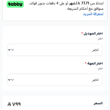
✓
من شركة HIGHROAD AUTO PARTS
✓
صناعة أمريكية
اختر الموديل
*
✓
درجة أولى
اختر
✓
جودة عالية
اختر الجهة
*
اختر
الأعطال الناتجة عن تلف العكس:
٧٩٩
السعر
*
اهتزازات ملحوظة أثناء القيادة، خاصة عند الانعطاف.