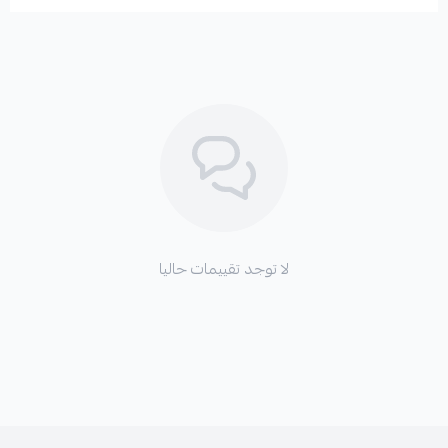
*
سماع أصوات طقطقة أو نقر عند لف عجلة القيادة.
*
صعوبة في نقل الحركة أو الشعور بعدم استجابة السيارة.
*
تسرب للشحم من غلاف العكس.
لا توجد تقييمات حاليا