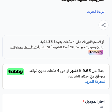
قراءة المزيد
نوفر لك اذرعة دركسون خارجية LS430 كقطعة غيار متينة وعالية
الجودة، مصممة خصيصاً لتلبية احتياجات سيارتك.
المواصفات والمميزات:
✓
صناعة أمريكية
✓
علامة تجارية: HIGHROAD AUTO PARTS
اختر الموديل
*
✓
جودة عالية
اختر