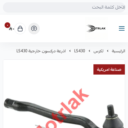
٠
٠
Motrlak
الرئيسية
لكزس
LS430
اذرعة دركسون خارجية LS430
صناعة امريكية