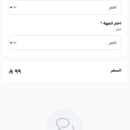
✓
درجة أولى مطابق للوكالة
اختر الجهة
*
اختر
الأعطال المحتملة عند تلف القطعة:
٩٩
السعر
*
صعوبة التحكم في عجلة القيادة
*
اهتزازات غير طبيعية أثناء القيادة
*
سماع أصوات غريبة من جهة العجلات الأمامية