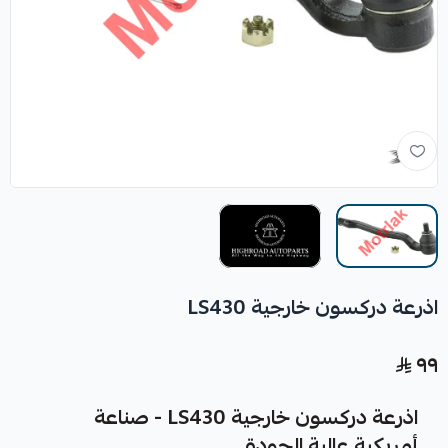
اذرعة دركسون خارجية LS430
٩٩
اذرعة دركسون خارجية LS430 - صناعة
أمريكية عالية الجودة