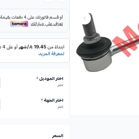
المواصفات الرئيسية:
التوافق:
مصمم خصيصاً لطرازات لكزس 450, RX460
بلد المنشأ:
صناعة يابانية.
اختر الموديل
*
اختر
الجودة:
درجة أولى، تضمن المتانة 
اختر الجهة
*
اختر
🛡️ الكفالة: [مدة الضمان غير مذ
السعر