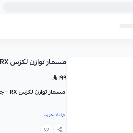
مسمار توازن لكزس RX
١٩٩
مسمار توازن لكزس RX - جودة يابانية فائقة
قراءة المزيد
وعالية الجودة، مصممة لضمان أداء مث