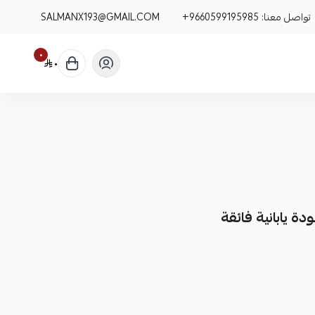
تواصل معنا:
+9660599195985
SALMANX193@GMAIL.COM
٠
٠
نوفر لك مسمار التوازن الخاص بسيارات لكزس RX (موديلات RX350, RX450, RX460) كقطعة غيار متينة
الي لمركبتك.