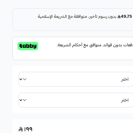
RX350, RX.
والأداء الموثوق.
كورة في الوصف الأصلي]
١٩٩