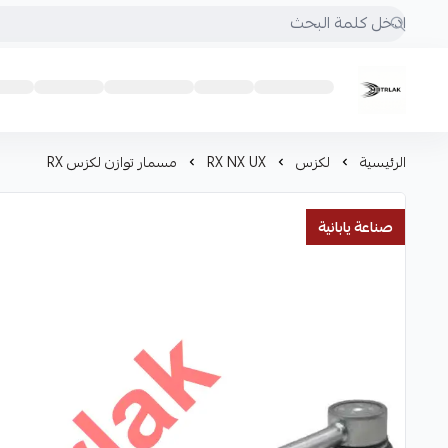
Motrlak
الرئيسية
لكزس
RX NX UX
مسمار توازن لكزس RX
صناعة يابانية