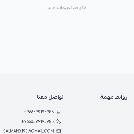
لا توجد تقييمات حاليا
روابط مهمة
تواصل معنا
+966599195985
+9660599195985
SALMANX193@GMAIL.COM