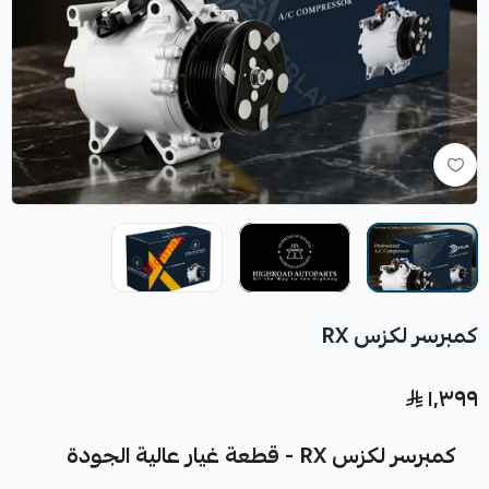
كمبرسر لكزس RX
١٬٣٩٩
كمبرسر لكزس RX - قطعة غيار عالية الجودة