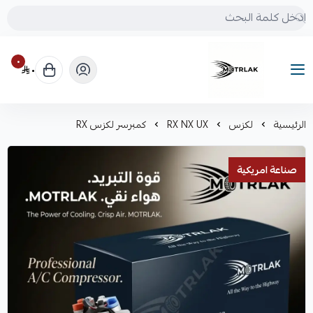
٠
٠
Motrlak
الرئيسية
لكزس
RX NX UX
كمبرسر لكزس RX
صناعة امريكية