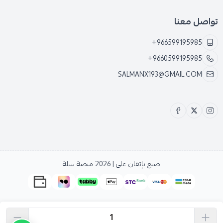
تواصل معنا
+966599195985
+9660599195985
SALMANX193@GMAIL.COM
صنع بإتقان على | 2026
منصة سلة