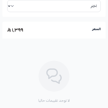
ملاحظات هامة للتركيب:
١٬٣٩٩
السعر
*
يجب التركيب لدى مركز مختص ومعتمد.
*
تنظيف دائرة التكييف والثلاجة بشكل كامل.
*
استبدال رديتر المكيف وبلف الثلاجة.
لا توجد تقييمات حاليا