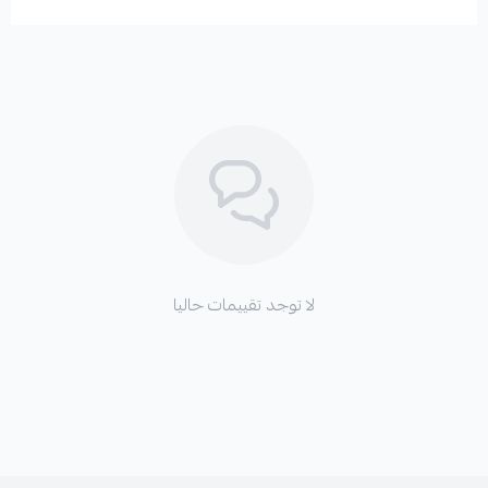
والموثوقية.
✅ إصدار خاص:
تتميز بإصدار FORMULA PLUS الذي
يضيف لمسة رياضية وأداء محسّن.
الفوائد المتوقعة عند عطل القطعة الأصلية:
لا توجد تقييمات حاليا
* ضعف في قوة الفرامل:
قد تلاحظ انخفاضًا ملحوظًا في
استجابة الفرامل.