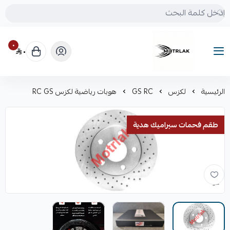
٠
٠
Motrlak
الرئيسية
لكزس
GS RC
هوبات رياضية لكزس RC GS
طقم فحمات سيراميك هدية