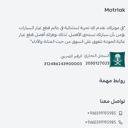
* اهتزازات ورجة عند الفرملة:
الشعور بالرجة في عجلة
Motrlak
القيادة أو دواسة الفرامل.
"في موترلك، نقدم لك تجربة استثنائية في عالم قطع غيار السيارات.
* ارتفاع حرارة الفرامل:
احتمالية ارتفاع درجة حرارة
نؤمن بأن سيارتك تستحق الأفضل، لذلك نوفرلك أفضل قطع غيار
الفرامل بشكل أسرع، مما يؤثر على أدائها.
عالية الجودة تتفوق على السوق من حيث المتانة والأداء"
السجل التجاري
الرقم الضريبي
2050127023
312486243900003
روابط مهمة
تواصل معنا
+966599195985
+9660599195985