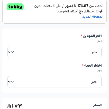
✅ أداء فائق:
تعزيز قوة الفرامل بنسبة تتراوح بين 30% إلى
50%، خاصة في الظروف القاسية مثل السرعات العالية أو
المنحدرات الجبلية.
اختر الموديل
*
اختر
✅ تبريد فعال:
تصميم مخرم ومخطط يساعد على تبريد
الهوبات ومنظومة الفرامل بشكل عام، مما يمنع ارتفاع
درجة الحرارة.
اختيار الجهة
*
اختر
✅ راحة أثناء القيادة:
تعمل على تقليل أو إزالة اهتزازات
الفرامل (الرجة) بشكل نهائي، مما يوفر تجربة قيادة أكثر
سلاسة.
١٬٧٩٩
السعر
✅ جودة أمريكية:
صناعة أمريكية تضمن المتانة