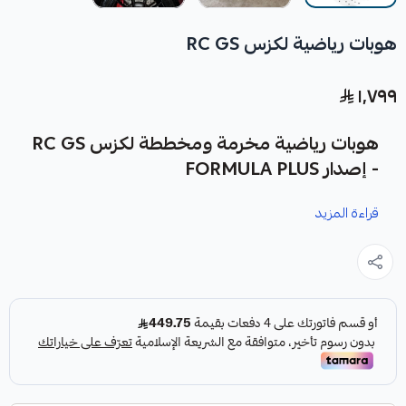
هوبات رياضية لكزس RC GS
١٬٧٩٩
هوبات رياضية مخرمة ومخططة لكزس RC GS
- إصدار FORMULA PLUS
قراءة المزيد
نوفر لك هوبات رياضية مخرمة ومخططة لكزس RC GS كقطعة
غيار متينة وعالية الجودة، مصممة خصيصًا لتعزيز أداء نظام
الفرامل في سيارتك.
مميزات المنتج: