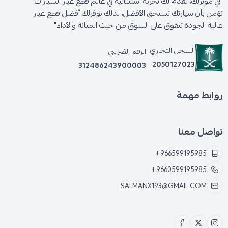
"في موترلك، نقدم لك تجربة استثنائية في عالم قطع غيار السيارات.
نؤمن بأن سيارتك تستحق الأفضل، لذلك نوفرلك أفضل قطع غيار
عالية الجودة تتفوق على السوق من حيث المتانة والأداء"
السجل التجاري
الرقم الضريبي
2050127023
312486243900003
روابط مهمة
تواصل معنا
+966599195985
+9660599195985
SALMANX193@GMAIL.COM