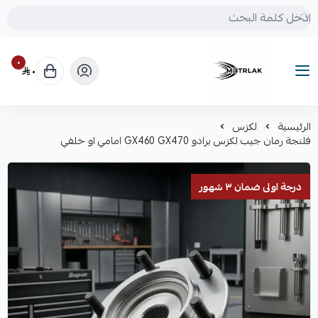
٠
٠
Motrlak
الرئيسية
لكزس
فلنجة رمان جيب لكزس برادو GX460 GX470 امامي او خلفي
درجة اولى ضمان ٣ شهور