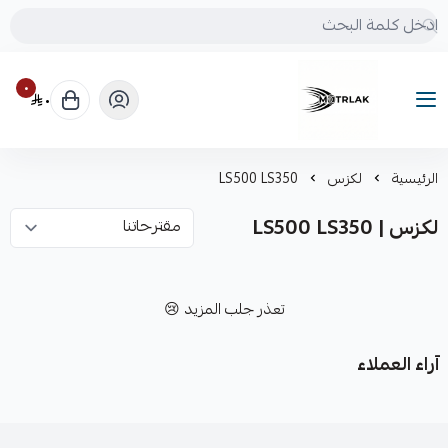
٠
٠
Motrlak
الرئيسية
لكزس
LS500 LS350
لكزس | LS500 LS350
تعذر جلب المزيد 😢
آراء العملاء