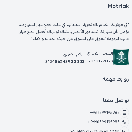
Motrlak
"في موترلك، نقدم لك تجربة استثنائية في عالم قطع غيار السيارات.
نؤمن بأن سيارتك تستحق الأفضل، لذلك نوفرلك أفضل قطع غيار
عالية الجودة تتفوق على السوق من حيث المتانة والأداء"
السجل التجاري
الرقم الضريبي
2050127023
312486243900003
روابط مهمة
تواصل معنا
+966599195985
+9660599195985
SALMANX193@GMAIL.COM