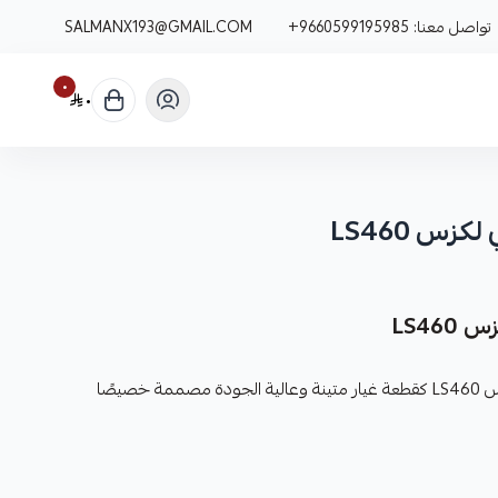
تواصل معنا:
+9660599195985
SALMANX193@GMAIL.COM
٠
٠
زس LS460
LS46
نوفر لك زوج مسمار توازن أمامي لكزس LS460 كقطعة غيار متينة وعالية الجودة مصممة خصيصًا