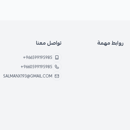
روابط مهمة
تواصل معنا
+966599195985
+9660599195985
SALMANX193@GMAIL.COM