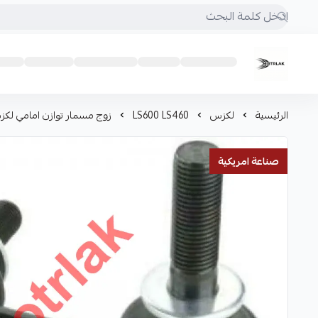
Motrlak
الرئيسية
لكزس
LS600 LS460
زوج مسمار توازن امامي لكزس 60
صناعة امريكية