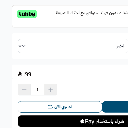
١٩٩
اشتري الآن