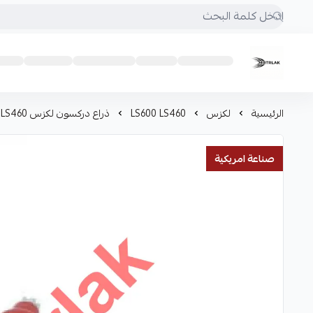
Motrlak
الرئيسية
لكزس
LS600 LS460
ذراع دركسون لكزس LS460
صناعة امريكية