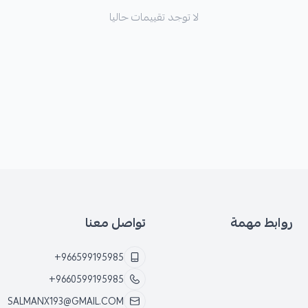
لا توجد تقييمات حاليا
روابط مهمة
تواصل معنا
+966599195985
+9660599195985
SALMANX193@GMAIL.COM