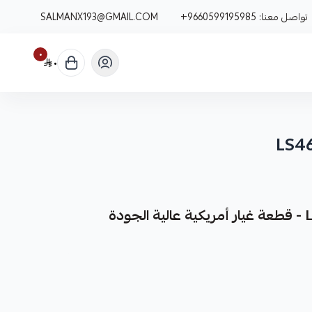
تواصل معنا:
+9660599195985
SALMANX193@GMAIL.COM
٠
٠
فر لك ذراع دركسون لكزس LS460 كقطعة غيار متينة وعالية الجودة، مصممة خصيصًا لضمان أداء