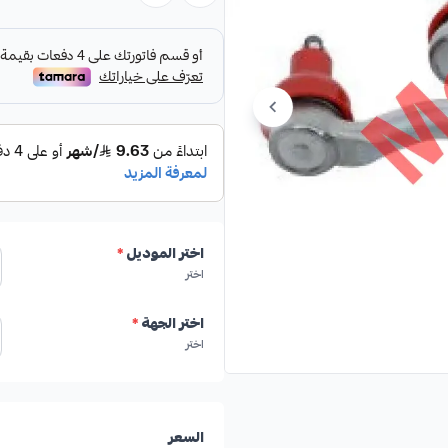
المواصفات:
النوع:
ذراع دركسون خارجي
الموديل المتوافق:
لكزس LS460
اختر الموديل
*
اختر
بلد المنشأ:
صناعة أمريكية
اختر الجهة
*
العلامة التجارية:
Formula Plus
اختر
السعر