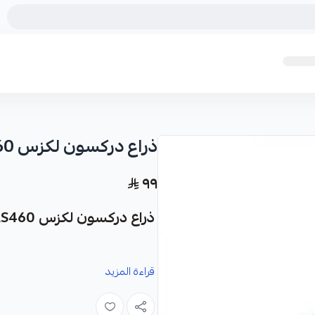
ذراع دركسون لكزس LS460
٩٩
ذراع دركسون لكزس LS460 - قطعة غيار أمريكية عالية الجودة
نو
قراءة المزيد
ممتاز لسيارتك.