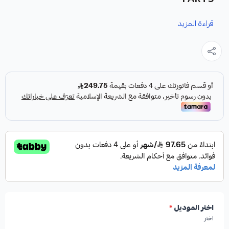
قراءة المزيد
نوفر لك كمبرسر لكزس LS430 كقطعة غيار متينة وعالية الجودة
من شركة HIGHROAD AUTO PARTS، صُنعت في أمريكا لضمان
الأداء الأمثل لنظام التكييف في سيارتك.
مميزات المنتج:
✓
جودة عالية تضمن أداءً موثوقاً.
✓
صناعة أمريكية تضمن المتانة والاعتمادية.
اختر الموديل
*
اختر