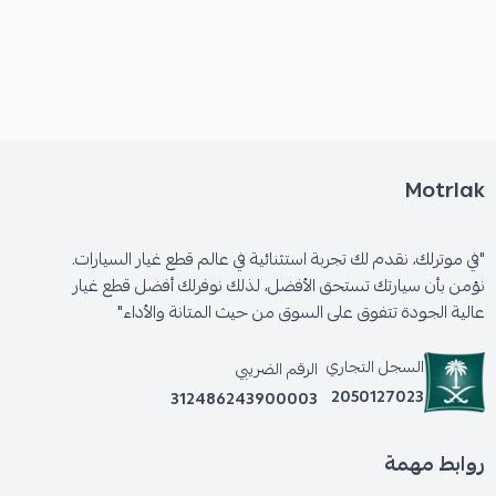
Motrlak
"في موترلك، نقدم لك تجربة استثنائية في عالم قطع غيار السيارات.
نؤمن بأن سيارتك تستحق الأفضل، لذلك نوفرلك أفضل قطع غيار
عالية الجودة تتفوق على السوق من حيث المتانة والأداء"
السجل التجاري
الرقم الضريبي
2050127023
312486243900003
روابط مهمة