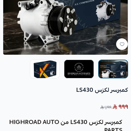
كمبرسر لكزس LS430
٩٩٩
١٬١٩٩
كمبرسر لكزس LS430 من HIGHROAD AUTO
PARTS