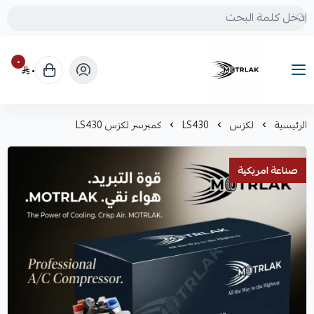
٠
٠
Motrlak
الرئيسية
لكزس
LS430
كمبرسر لكزس LS430
صناعة امريكية