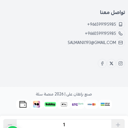
تواصل معنا
+966599195985
+9660599195985
SALMANX193@GMAIL.COM
صنع بإتقان على | 2026
منصة سلة