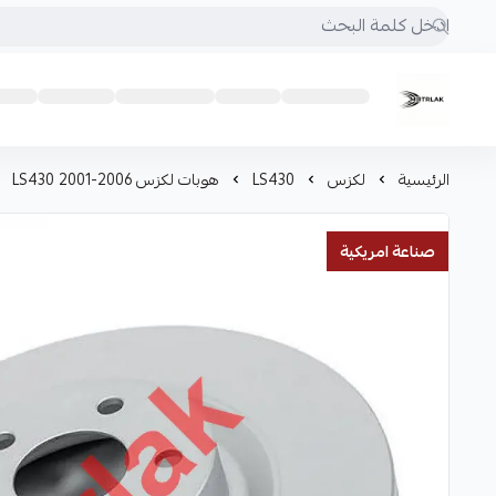
Motrlak
الرئيسية
لكزس
LS430
هوبات لكزس LS430 2001-2006
صناعة امريكية