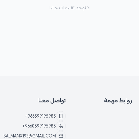
🛡️ الكفالة: 6 شهور على الكسر أو الرجة
لا توجد تقييمات حاليا
روابط مهمة
تواصل معنا
+966599195985
+9660599195985
SALMANX193@GMAIL.COM