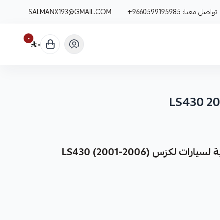
تواصل معنا:
+9660599195985
SALMANX193@GMAIL.COM
٠
٠
لكزس LS430 (2001-2006)
نوفر لك هوبات الفرامل الأمامية والخلفية لسيارات لكزس LS430 موديلات 2001-2006، كقطعة غيار متينة