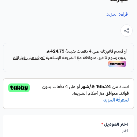
قراءة المزيد
نوفر لك هوبات رياضية لكزس LS430 كقطعة غيار متينة وعالية
الجودة، مصممة خصيصاً لتعزيز أداء منظومة الفرامل في سيارتك.
المواصفات والمميزات:
✓
تصميم رياضي مخرم ومخطط لتهوية فائقة.
✓
صناعة أمريكية عالية الجودة من إصدار HIGHROAD
AUTO PARTS.
اختر الموديل
*
اختر