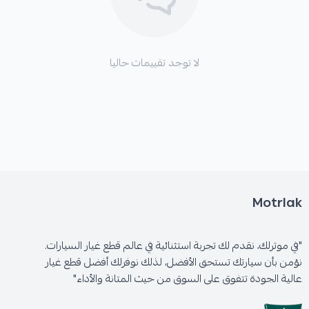
لا توجد تقييمات حاليا
الفوائد المتوقعة عند عطل القطعة الأصلية:
*
انخفاض ملحوظ في قوة الفرامل.
*
احتمالية حدوث اهتزازات (رجة) عند استخدام الفرامل.
Motrlak
*
ارتفاع درجة حرارة منظومة الفرامل بشكل أسرع.
"في موترلك، نقدم لك تجربة استثنائية في عالم قطع غيار السيارات.
نؤمن بأن سيارتك تستحق الأفضل، لذلك نوفرلك أفضل قطع غيار
*
تآكل أسرع لأقمشة الفرامل.
عالية الجودة تتفوق على السوق من حيث المتانة والأداء"