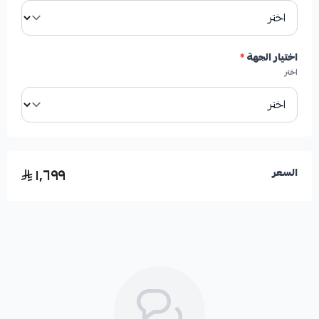
✓
تساهم في تبريد الهوب ومنظومة الفرامل بشكل عام
عبر فتحات التهوية والتخاريم.
اختيار الجهة
*
✓
تساعد الخطوط على تشتيت الحرارة وصنفرة الأقمشة
اختر
لضمان أداء مستمر.
✓
توفر أداء فرامل أعلى بنسبة تتراوح بين 30% إلى 50% في
الظروف القاسية.
١٬٦٩٩
السعر
✓
مثالية للتعامل مع السرعات العالية أو الطرق الجبلية
الوعرة.
✓
تعمل على تقليل أو إزالة اهتزازات الفرامل (الرجة) بشكل
نهائي.