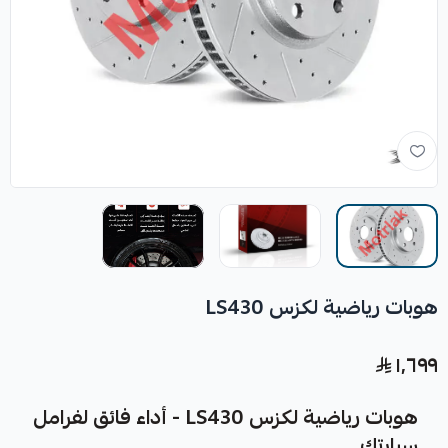
هوبات رياضية لكزس LS430
١٬٦٩٩
هوبات رياضية لكزس LS430 - أداء فائق لفرامل
سيارتك