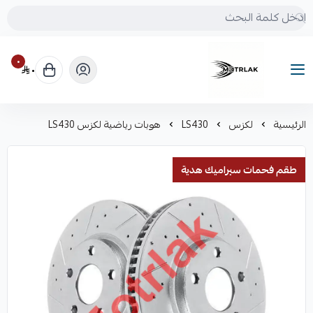
٠
٠
Motrlak
الرئيسية
لكزس
LS430
هوبات رياضية لكزس LS430
طقم فحمات سيراميك هدية