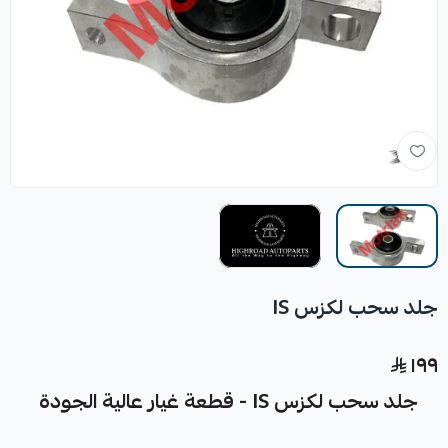
جلد سحب لكزس IS
١٩٩
جلد سحب لكزس IS - قطعة غيار عالية الجودة