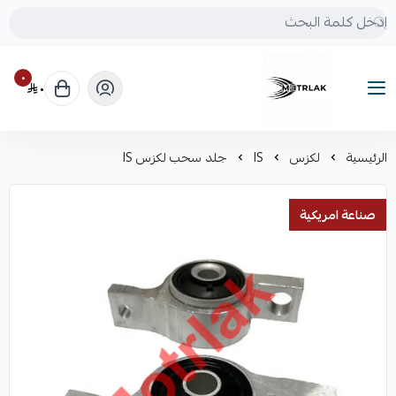
٠
٠
Motrlak
الرئيسية
لكزس
IS
جلد سحب لكزس IS
صناعة امريكية