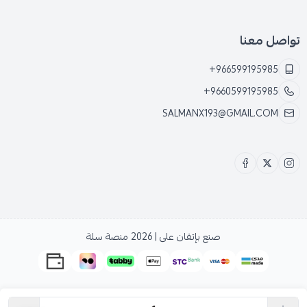
تواصل معنا
+966599195985
+9660599195985
SALMANX193@GMAIL.COM
صنع بإتقان على | 2026
منصة سلة