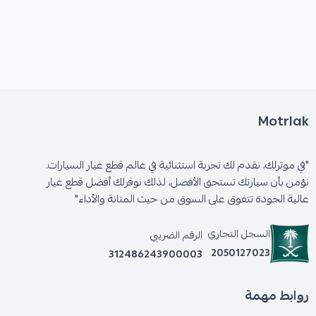
Motrlak
"في موترلك، نقدم لك تجربة استثنائية في عالم قطع غيار السيارات.
نؤمن بأن سيارتك تستحق الأفضل، لذلك نوفرلك أفضل قطع غيار
عالية الجودة تتفوق على السوق من حيث المتانة والأداء"
السجل التجاري
الرقم الضريبي
2050127023
312486243900003
روابط مهمة