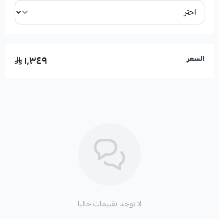
ملاحظات هامة للتركيب:
١٬٣٤٩
السعر
*
يجب التركيب لدى مركز مختص ومعتمد.
*
تنظيف دائرة التكييف والثلاجة بشكل كامل.
*
استبدال رديتر المكيف وبلف الثلاجة.
لا توجد تقييمات حاليا