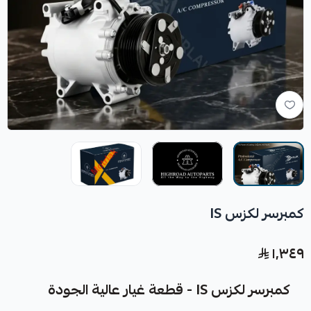
كمبرسر لكزس IS
١٬٣٤٩
كمبرسر لكزس IS - قطعة غيار عالية الجودة