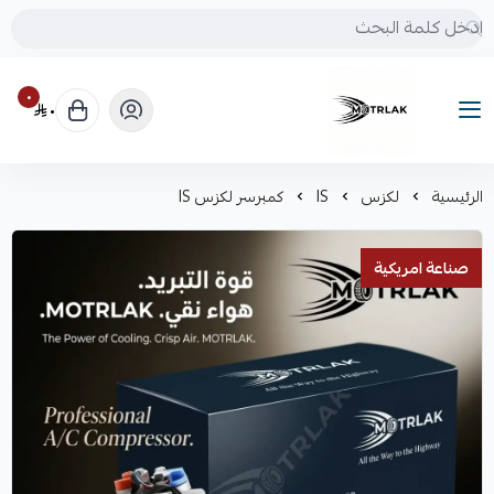
٠
٠
Motrlak
الرئيسية
لكزس
IS
كمبرسر لكزس IS
صناعة امريكية