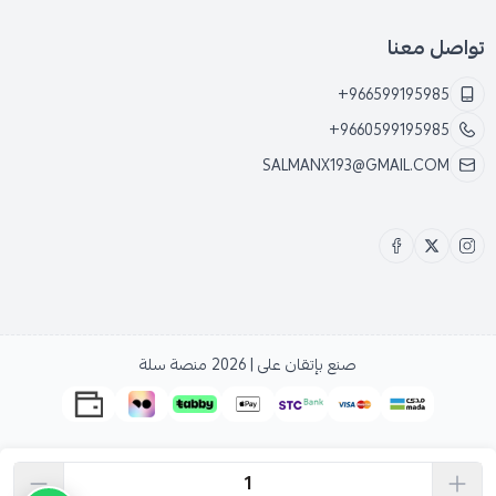
تواصل معنا
+966599195985
+9660599195985
SALMANX193@GMAIL.COM
صنع بإتقان على | 2026
منصة سلة