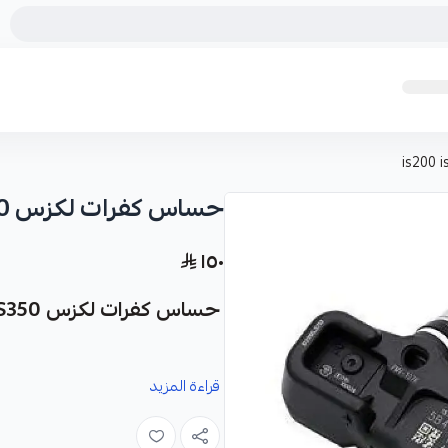
حساس كفرات لكزس is200 is250 is300 is350
١٥٠
حساس كفرات لكزس IS200, IS250, IS300, IS350
قراءة المزيد
IS300, و IS350.