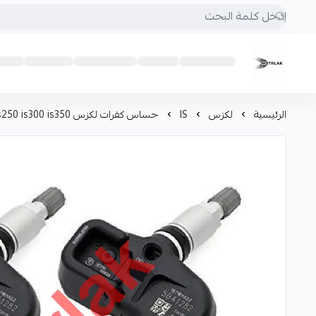
Motrlak
الرئيسية
لكزس
IS
حساس كفرات لكزس is200 is250 is300 is350