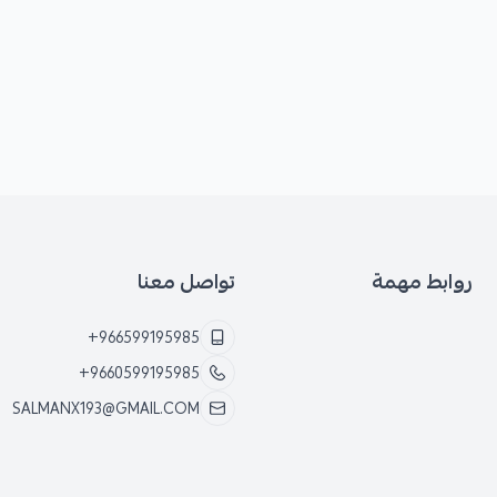
روابط مهمة
تواصل معنا
+966599195985
+9660599195985
SALMANX193@GMAIL.COM