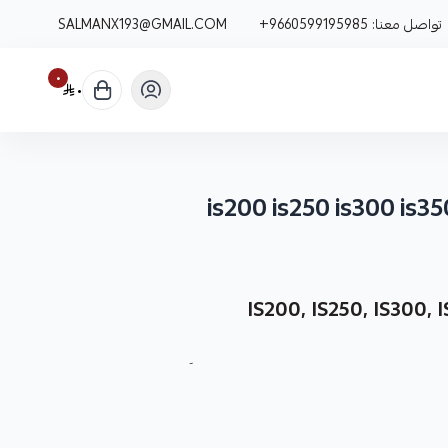
تواصل معنا:
+9660599195985
SALMANX193@GMAIL.COM
٠
٠
نوفر لك حساس كفرات لكزس كقطعة غيار متينة وعالية الجودة، مصممة خصيصاً لطرازات IS200, IS250,