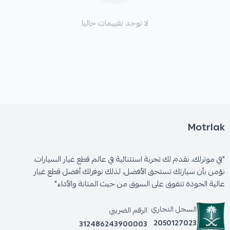
لا توجد تقييمات حاليا
Motrlak
"في موترلك، نقدم لك تجربة استثنائية في عالم قطع غيار السيارات.
نؤمن بأن سيارتك تستحق الأفضل، لذلك نوفرلك أفضل قطع غيار
عالية الجودة تتفوق على السوق من حيث المتانة والأداء"
السجل التجاري
الرقم الضريبي
2050127023
312486243900003