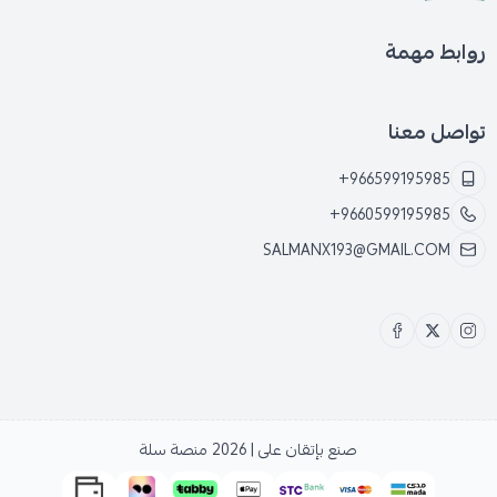
روابط مهمة
تواصل معنا
+966599195985
+9660599195985
SALMANX193@GMAIL.COM
صنع بإتقان على | 2026
منصة سلة