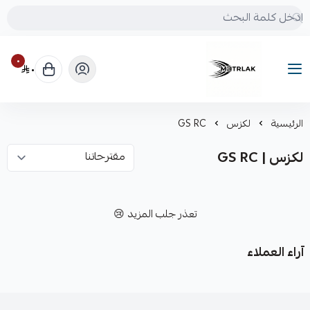
٠
٠
Motrlak
الرئيسية
لكزس
GS RC
لكزس | GS RC
تعذر جلب المزيد 😢
آراء العملاء