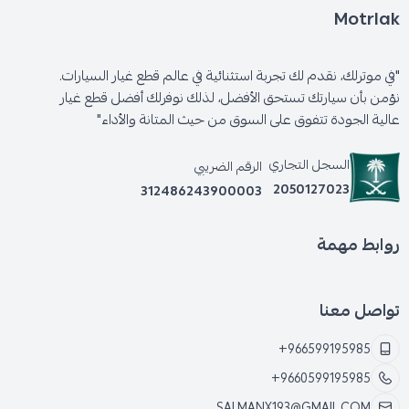
Motrlak
"في موترلك، نقدم لك تجربة استثنائية في عالم قطع غيار السيارات.
نؤمن بأن سيارتك تستحق الأفضل، لذلك نوفرلك أفضل قطع غيار
عالية الجودة تتفوق على السوق من حيث المتانة والأداء"
السجل التجاري
الرقم الضريبي
2050127023
312486243900003
روابط مهمة
تواصل معنا
+966599195985
+9660599195985
SALMANX193@GMAIL.COM