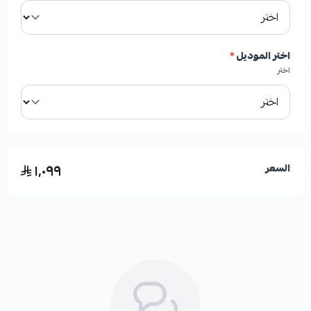
✓
مقاومة ممتازة للحرارة العالية والصدأ.
✓
مغلفة بمواد عازلة متقدمة لحماية فائقة من الصدأ.
اختر الموديل
*
اختر
✓
مصنعة من أفضل أنواع الصلب والجرانيت لضمان أقصى
قدر من الأداء.
١٬٠٩٩
السعر
الأعطال المحتملة عند تلف القطعة:
*
اهتزازات ملحوظة عند الفرملة (رجة).