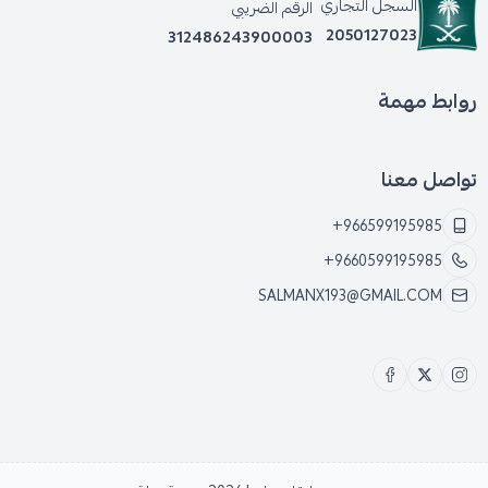
السجل التجاري
الرقم الضريبي
2050127023
312486243900003
روابط مهمة
تواصل معنا
+966599195985
+9660599195985
SALMANX193@GMAIL.COM