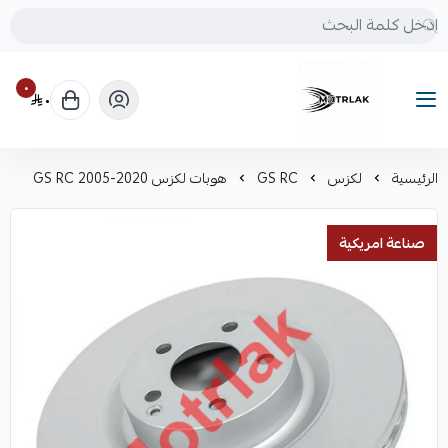
٠
٠
Motrlak
الرئيسية
لكزس
GS RC
هوبات لكزس GS RC 2005-2020
صناعة امريكية