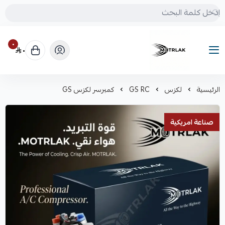
٠
٠
Motrlak
الرئيسية
لكزس
GS RC
كمبرسر لكزس GS
صناعة امريكية