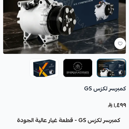
كمبرسر لكزس GS
١٬٤٩٩
كمبرسر لكزس GS - قطعة غيار عالية الجودة