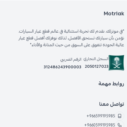
Motrlak
"في موترلك، نقدم لك تجربة استثنائية في عالم قطع غيار السيارات.
نؤمن بأن سيارتك تستحق الأفضل، لذلك نوفرلك أفضل قطع غيار
عالية الجودة تتفوق على السوق من حيث المتانة والأداء"
السجل التجاري
الرقم الضريبي
2050127023
312486243900003
روابط مهمة
تواصل معنا
+966599195985
+9660599195985