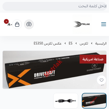
٠
٠
Motrlak
الرئيسية
لكزس
ES
عكس لكزس ES350
صناعة امريكية