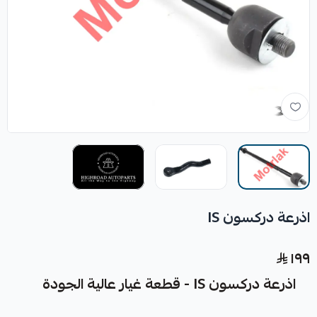
اذرعة دركسون IS
١٩٩
اذرعة دركسون IS - قطعة غيار عالية الجودة