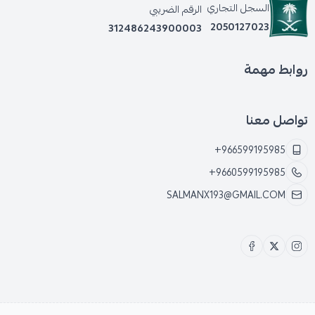
السجل التجاري
الرقم الضريبي
2050127023
312486243900003
روابط مهمة
تواصل معنا
+966599195985
+9660599195985
SALMANX193@GMAIL.COM