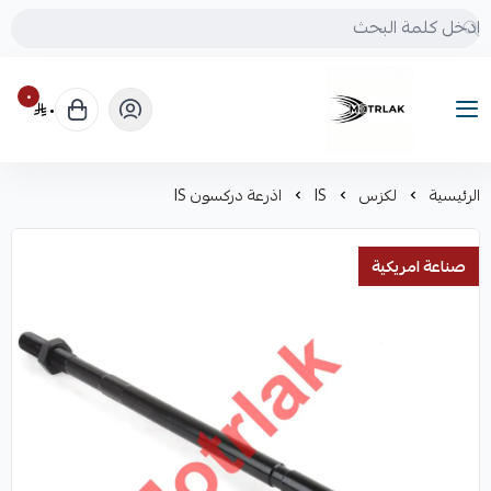
٠
٠
Motrlak
الرئيسية
لكزس
IS
اذرعة دركسون IS
صناعة امريكية