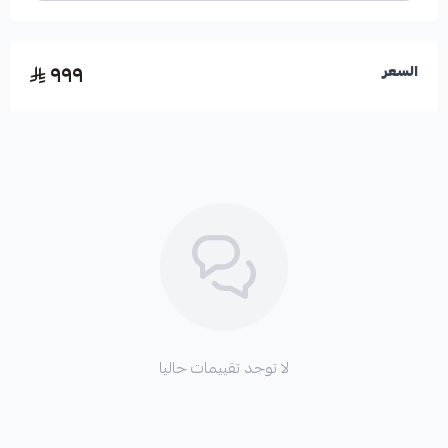
٩٩٩
السعر
لا توجد تقييمات حاليا