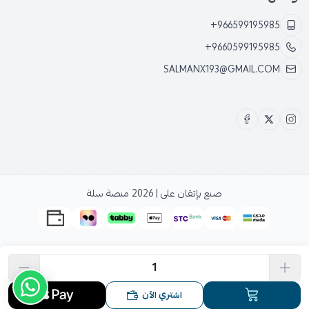
+966599195985
+9660599195985
SALMANX193@GMAIL.COM
صنع بإتقان على | 2026
منصة سلة
اشتري الآن