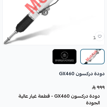
دودة دركسون GX460
٩٩٩
دودة دركسون GX460 - قطعة غيار عالية
الجودة