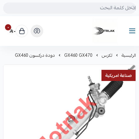
٠
٠
Motrlak
الرئيسية
لكزس
GX460 GX470
دودة دركسون GX460
صناعة امريكية