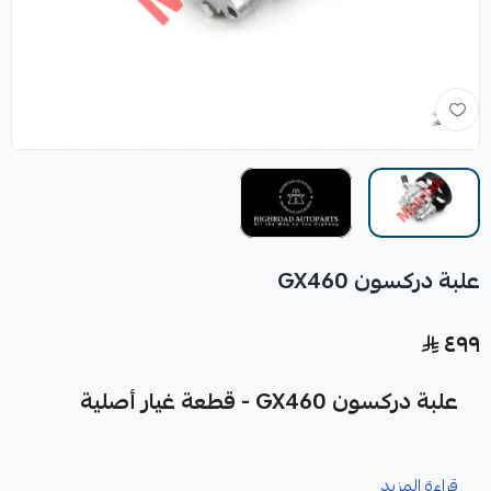
علبة دركسون GX460
٤٩٩
علبة دركسون GX460 - قطعة غيار أصلية
نوفر لك علبة دركسون GX460 كقطعة غيار متينة وعالية الجودة،
قراءة المزيد