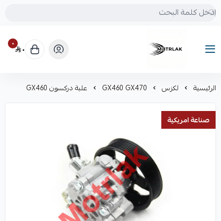
٠
٠
Motrlak
الرئيسية
لكزس
GX460 GX470
علبة دركسون GX460
صناعة امريكية