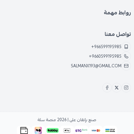
روابط مهمة
تواصل معنا
+966599195985
+9660599195985
SALMANX193@GMAIL.COM
صنع بإتقان على | 2026
منصة سلة