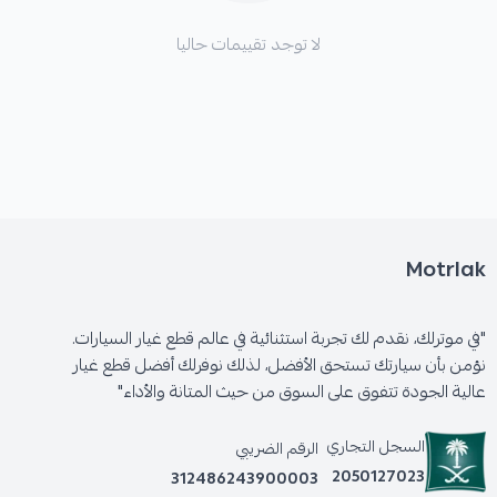
لا توجد تقييمات حاليا
Motrlak
"في موترلك، نقدم لك تجربة استثنائية في عالم قطع غيار السيارات.
نؤمن بأن سيارتك تستحق الأفضل، لذلك نوفرلك أفضل قطع غيار
عالية الجودة تتفوق على السوق من حيث المتانة والأداء"
السجل التجاري
الرقم الضريبي
2050127023
312486243900003