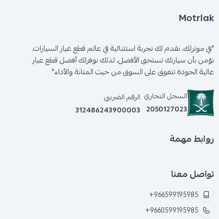
Motrlak
"في موترلك، نقدم لك تجربة استثنائية في عالم قطع غيار السيارات.
نؤمن بأن سيارتك تستحق الأفضل، لذلك نوفرلك أفضل قطع غيار
عالية الجودة تتفوق على السوق من حيث المتانة والأداء"
السجل التجاري
الرقم الضريبي
2050127023
312486243900003
روابط مهمة
تواصل معنا
+966599195985
+9660599195985