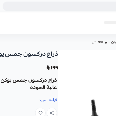
ن سيرا افلانش
ذراع دركسون جمس يوكن
١٩٩
ذراع دركسون جمس يوكن تاه
عالية الجودة
قراءة المزيد
نوفر لك ذراع الدركسون هذا كقطعة غ
تاهو، كاديلاك سكاليد، شيفروليه سوبربا