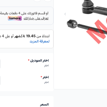
المواصفات والمميزات:
✓
صناعة أمريكية
✓
من شركة HIGHROAD AUTO PARTS
اختر الموديل
*
اختر
✓
درجة أولى
اختر
*
اختر
✓
مطابق للمواصفات الأصلية
السعر