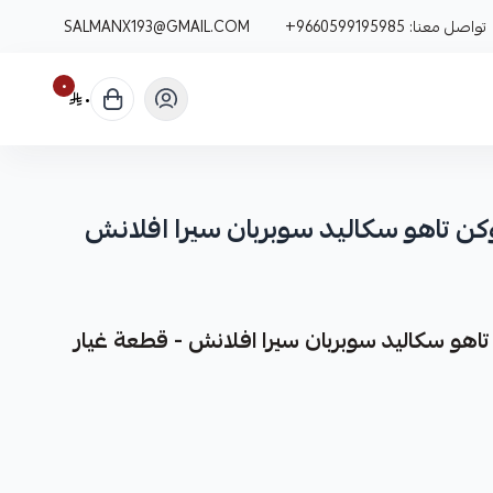
تواصل معنا:
+9660599195985
SALMANX193@GMAIL.COM
٠
٠
 تاهو سكاليد سوبربان سيرا افلانش
و سكاليد سوبربان سيرا افلانش - قطعة غيار
يار متينة وعالية الجودة مصممة خصيصًا لسيارات جمس يوكن،
ن، سيرا، وافالانش.