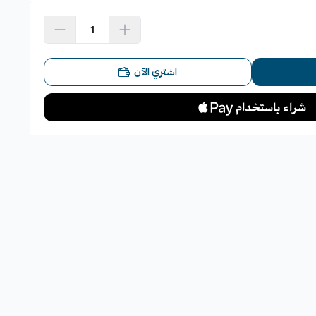
اشتري الآن
ذراع الدركسون:
يادة
 أو عند لف عجلة القيادة
 على الطرق المستقيمة