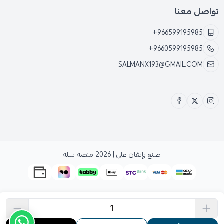
تواصل معنا
+966599195985
+9660599195985
SALMANX193@GMAIL.COM
صنع بإتقان على | 2026
منصة سلة