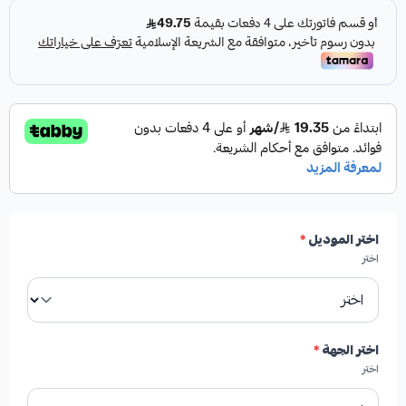
المواصفات والمميزات:
النوع:
اذرعة دركسون
الصناعة:
امريكية
العلامة التجارية:
HIGHROAD AUTO PARTS
اختر الموديل
*
اختر
الجودة:
جودة عالية، درجة أولى مطابق للوكالة
اختر الجهة
*
اختر
🛡️ الكفالة: 6 شهور