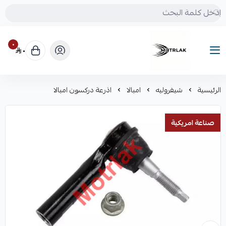
٠
٠
Motrlak
الرئيسية
شيفروليه
امبالا
اذرعة دركسون امبالا
صناعة امريكية