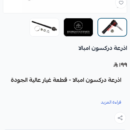
اذرعة دركسون امبالا
١٩٩
اذرعة دركسون امبالا - قطعة غيار عالية الجودة
نوفر لك اذرعة دركسون امبالا كقطعة غيار متينة وعالية الجودة،
قراءة المزيد
مصممة لضمان أداء ممتاز وتوافق تام مع سيارتك.