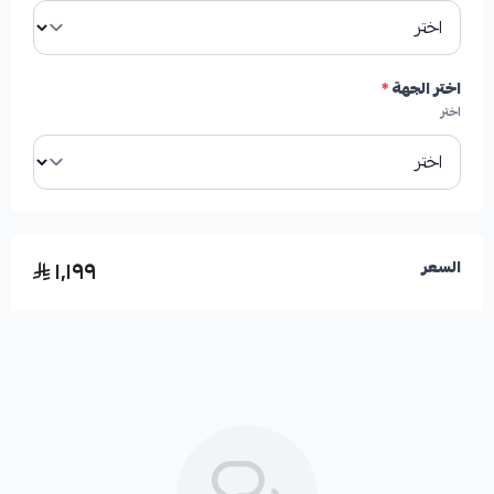
التبريد:
تعمل على تبريد الهوب ومنظومة الفرامل بشكل
عام من خلال فتحات التهوية (التخاريم) والخطوط
لتشتيت الحرارة.
اختر الجهة
*
اختر
صناعة:
صناعة أمريكية.
الإصدار:
HIGHROAD AUTO PARTS.
١٬١٩٩
السعر
تحسين الأداء:
تساهم في زيادة قوة الفرامل بنسبة تتراوح
بين 30% إلى 50% في الظروف القصوى، خاصة مع
السرعات العالية أو عند القيادة في المنحدرات الجبلية.
تقليل الاهتزاز:
تعمل على تقليل أو إزالة اهتزازات الفرامل
بشكل نهائي.