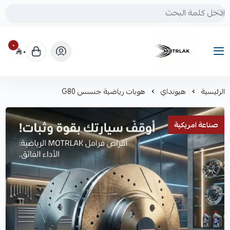
٠
٠
Motrlak
الرئيسية
هيونداي
هوبات رياضية جنسس G80
صناعة امريكية