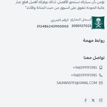
نؤمن بأن سيارتك تستحق الأفضل، لذلك نوفرلك أفضل قطع غيار
عالية الجودة تتفوق على السوق من حيث المتانة والأداء"
السجل التجاري
الرقم الضريبي
2050127023
312486243900003
روابط مهمة
تواصل معنا
+966599195985
+9660599195985
SALMANX193@GMAIL.COM