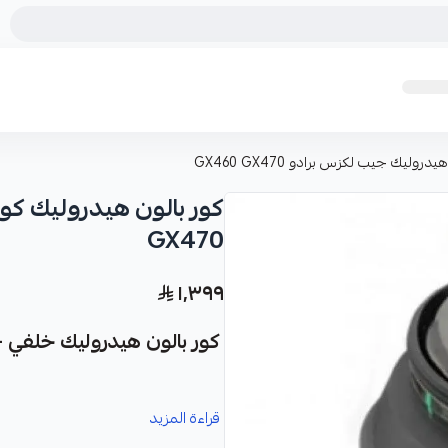
وليك جيب لكزس برادو GX460 GX470
GX470
١٬٣٩٩
كور بالون هيدروليك خلفي - جيب ل
نوفر لك كور بالون هيدروليك خلفي كق
قراءة المزيد