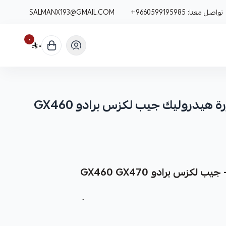
تواصل معنا:
+9660599195985
SALMANX193@GMAIL.COM
٠
٠
كور بالون هيدروليك كورة هيدروليك جيب لكزس برادو GX460
كزس برادو GX460 GX470
طعة غيار متينة وعالية الجودة مصممة خصيصاً لسيارات: