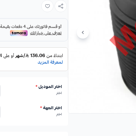
جيب لكزس GX460
جيب لكزس GX470
تويوتا برادو VX (موديلات 2003-2009)
اختر الموديل
*
هيدروليكي موثوق به.
اختر
اختر الجهة
*
اختر