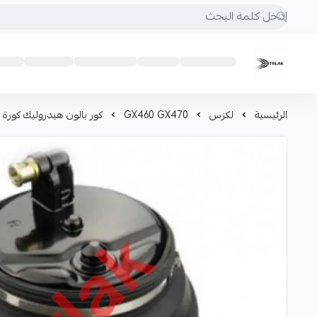
Motrlak
الرئيسية
لكزس
GX460 GX470
كور بالون هيدروليك كورة هيدر