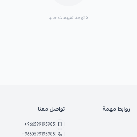
لا توجد تقييمات حاليا
روابط مهمة
تواصل معنا
+966599195985
+9660599195985