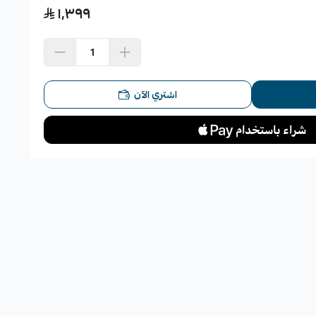
١٬٣٩٩
اشتري الآن