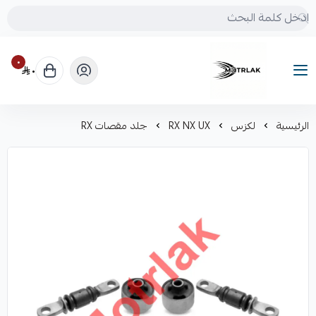
٠
٠
Motrlak
الرئيسية
لكزس
RX NX UX
جلد مقصات RX