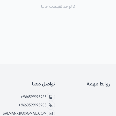
لا توجد تقييمات حاليا
روابط مهمة
تواصل معنا
+966599195985
+9660599195985
SALMANX193@GMAIL.COM