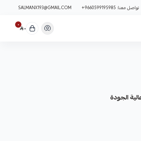
تواصل معنا:
+9660599195985
SALMANX193@GMAIL.COM
٠
٠
لية الجودة
 وعالية الجودة، مصممة لتوفير أداء موثوق به.