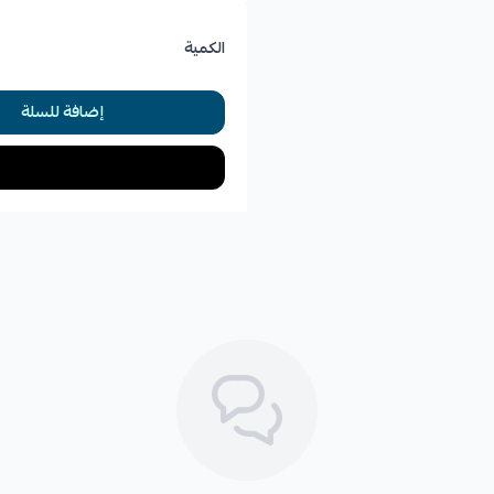
*
سماع أصوات غريبة أثناء القيادة
الكمية
*
تآكل غير متساوٍ للإطارات
إضافة للسلة
🛡️ الكفالة: 6 شهور