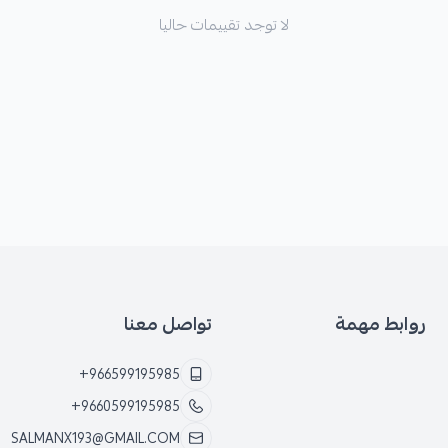
لا توجد تقييمات حاليا
روابط مهمة
تواصل معنا
+966599195985
+9660599195985
SALMANX193@GMAIL.COM