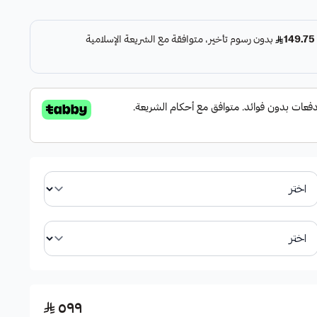
 (علوية وسفلية)
S400, S450, S
٥٩٩