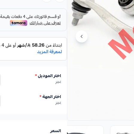
المواصفات:
نوع القطعة:
مقصات أمامية كاملة
الموديلات المتوافقة:
مرسيدس يخت 500, S550, S560
اختر الموديل
*
اختر
الشركة المصنعة:
HIGHROAD (الولايات المتحدة الأمريكية)
اختر الجهة
*
اختر
🛡️ الكفالة: 6 شهور
السعر