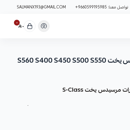
تواصل معنا:
+9660599195985
SALMANX193@GMAIL.COM
٠
٠
S560 S400 S4
 مرسيدس يخت S-Class
 وسفلية) كقطعة غيار متينة وعالية الجودة مصممة خصيصاً