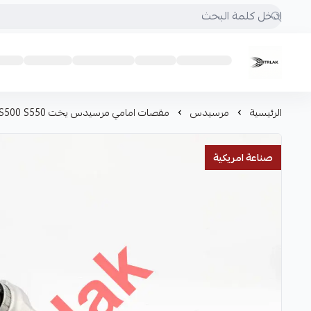
Motrlak
الرئيسية
مرسيدس
مقصات امامي مرسيدس يخت S560 S400 S450 S500 S550
صناعة امريكية