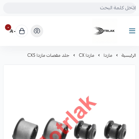
٠
٠
Motrlak
الرئيسية
مازدا
مازدا CX
جلد مقصات مازدا CX5