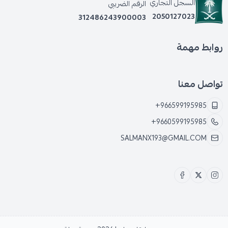
السجل التجاري
الرقم الضريبي
2050127023
312486243900003
روابط مهمة
تواصل معنا
+966599195985
+9660599195985
SALMANX193@GMAIL.COM