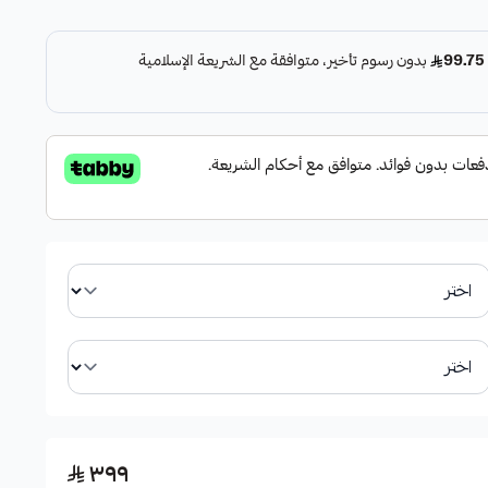
متانة.
٣٩٩