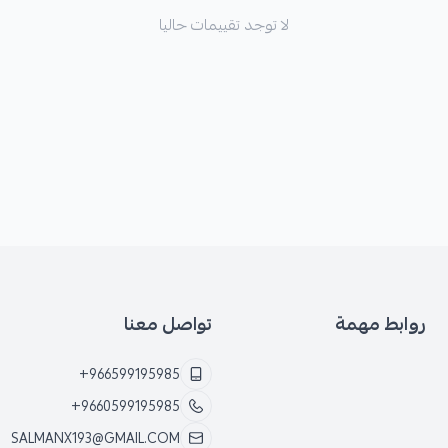
لا توجد تقييمات حاليا
روابط مهمة
تواصل معنا
+966599195985
+9660599195985
SALMANX193@GMAIL.COM