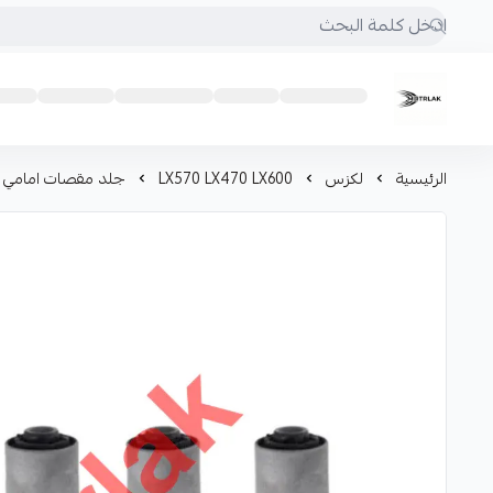
Motrlak
الرئيسية
لكزس
LX570 LX470 LX600
جلد مقصات امامي LX570 LX470