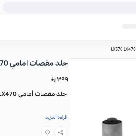
جلد مقصات امامي LX570 LX470
٣٩٩
جلد مقصات أمامي LX570 LX470 - قطعة غيار عالية الجودة
نوفر لك جلد مقصات أمامي LX570 LX470 كقطعة غيار متينة وعالية الجودة مصممة خصيصًا لسيارتك.
قراءة المزيد