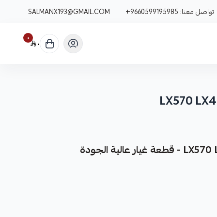
تواصل معنا:
+9660599195985
SALMANX193@GMAIL.COM
٠
٠