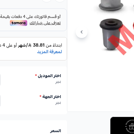
المواصفات:
✓
طقم كامل لتركيب سهل وفعال.
✓
صناعة أمريكية تضمن الجودة وال
✓
من إنتاج شركة HIGHROAD AUTO PARTS الرائدة في قطع غيار السيارات.
اختر الموديل
*
اختر
اختر الجهة
*
اختر
🛡️ الكفالة: 6 شهور
السعر