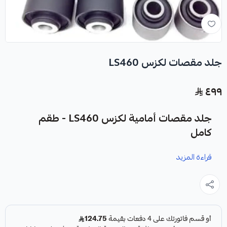
جلد مقصات لكزس LS460
٤٩٩
جلد مقصات أمامية لكزس LS460 - طقم
كامل
قراءة المزيد
نوفر لك طقم جلد مقصات أمامية لكزس LS460 كقطعة غيار
متينة وعالية الجودة، مصممة خصيصًا لضمان أداء مثالي
لسيارتك.