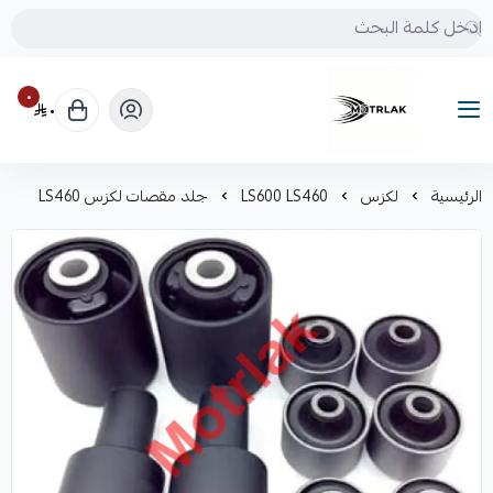
٠
٠
Motrlak
الرئيسية
لكزس
LS600 LS460
جلد مقصات لكزس LS460