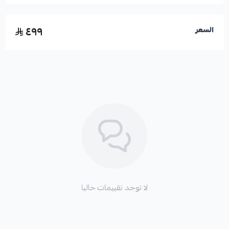
2 قطعة جلد عمود سحب
٤٩٩
السعر
الشركة المصنعة:
ODB
بلد المنشأ:
الصين
🛡️ الكفالة: 6 شهور
لا توجد تقييمات حاليا