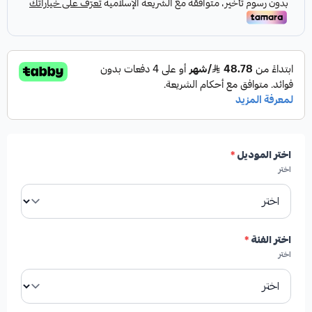
مواصفات المنتج:
النوع:
طقم جلد مقصات أمامية
الموديل المتوافق:
لكزس LS460
اختر الموديل
*
اختر
محتويات الطقم:
اختر الفئة
*
4 قطع جلد علوية
اختر
4 قطع جلد سفلية