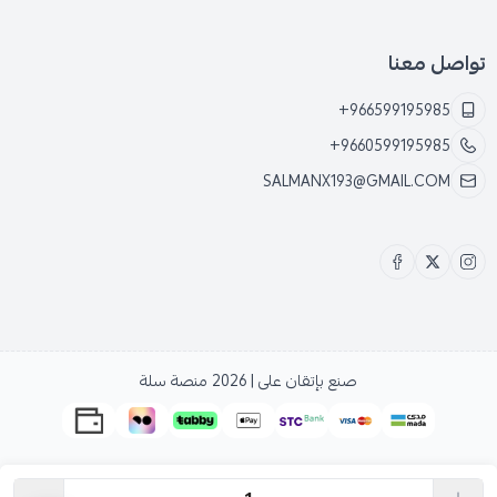
تواصل معنا
+966599195985
+9660599195985
SALMANX193@GMAIL.COM
صنع بإتقان على | 2026
منصة سلة