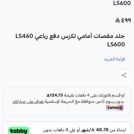
LS600
٤٩٩
جلد مقصات أمامي لكزس دفع رباعي LS460
LS600
قراءة المزيد
نوفر لك جلد مقصات أمامي لكزس دفع رباعي LS460 LS600
كقطعة غيار متينة وعالية الجودة مصممة خصيصًا لسياراتك.
المواصفات:
النوع:
طقم جلد مقصات أمامية