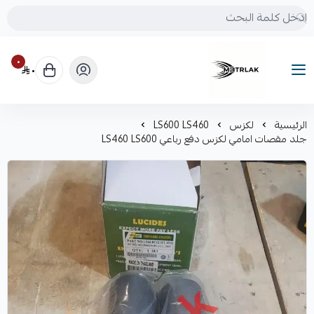
٠
٠
Motrlak
الرئيسية
لكزس
LS600 LS460
جلد مقصات امامي لكزس دفع رباعي LS460 LS600