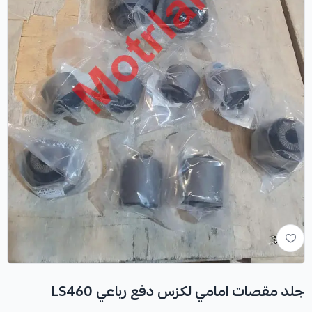
جلد مقصات امامي لكزس دفع رباعي LS460