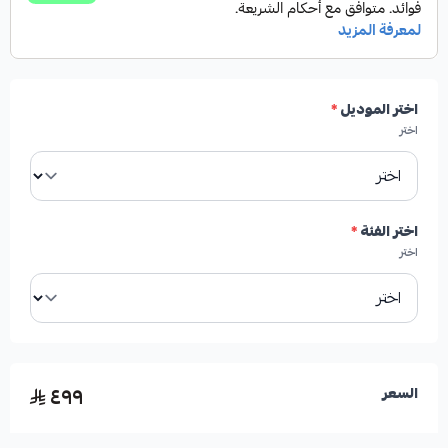
الموديلات المتوافقة:
لكزس LS460 و LS600 (دفع
رباعي)
اختر الموديل
*
اختر
العدد:
10 قطع (تغطي المقصات العلوية والسفلية)
بلد الصنع:
تايلاند
اختر الفئة
*
اختر
🛡️ الكفالة: شهر واحد
٤٩٩
السعر