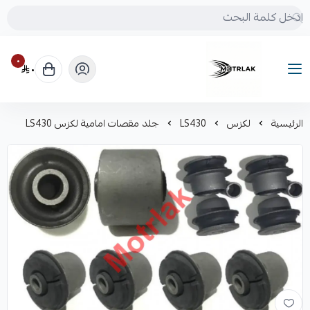
٠
٠
Motrlak
الرئيسية
لكزس
LS430
جلد مقصات امامية لكزس LS430