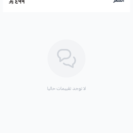
٤٩٩
السعر
لا توجد تقييمات حاليا