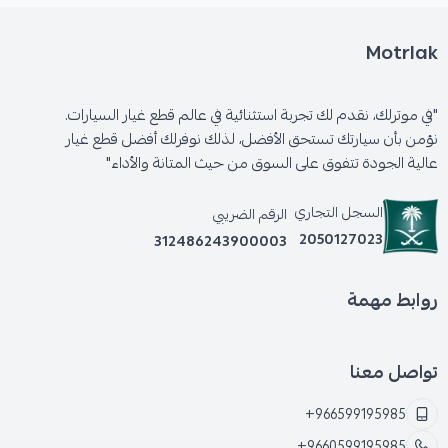
Motrlak
"في موترلك، نقدم لك تجربة استثنائية في عالم قطع غيار السيارات.
نؤمن بأن سيارتك تستحق الأفضل، لذلك نوفرلك أفضل قطع غيار
عالية الجودة تتفوق على السوق من حيث المتانة والأداء"
السجل التجاري
الرقم الضريبي
2050127023
312486243900003
روابط مهمة
تواصل معنا
+966599195985
+9660599195985