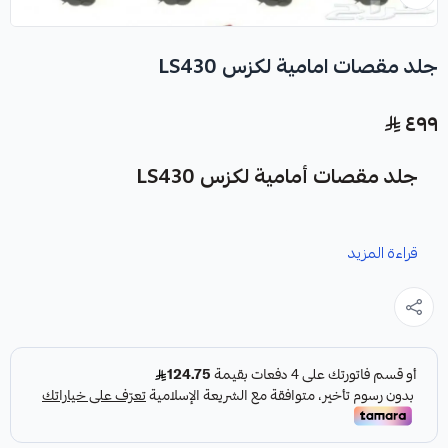
جلد مقصات امامية لكزس LS430
٤٩٩
جلد مقصات أمامية لكزس LS430
نوفر لك جلد مقصات أمامية لكزس LS430 كقطعة غيار متينة
قراءة المزيد
وعالية الجودة مصممة خصيصًا لسياراتك.
المواصفات: