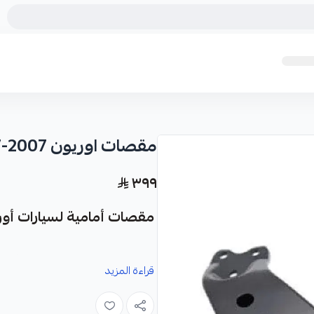
مقصات اوريون 2007-2017
٣٩٩
مقصات أمامية لسيارات أوريون (م
قراءة المزيد
متينة وعالية الجودة تضمن لك أداءً موث