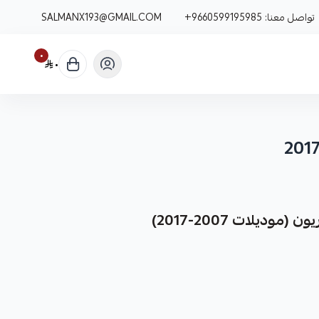
تواصل معنا:
+9660599195985
SALMANX193@GMAIL.COM
٠
٠
وديلات 2007-2017)
نوفر لك مقصات أمامية لسيارات أوريون، مصممة خصيصًا لتناسب موديلات 2007 إلى 2017، كقطعة غيار
وقًا.