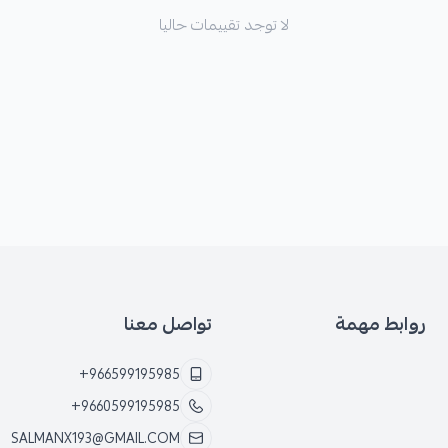
لا توجد تقييمات حاليا
روابط مهمة
تواصل معنا
+966599195985
+9660599195985
SALMANX193@GMAIL.COM