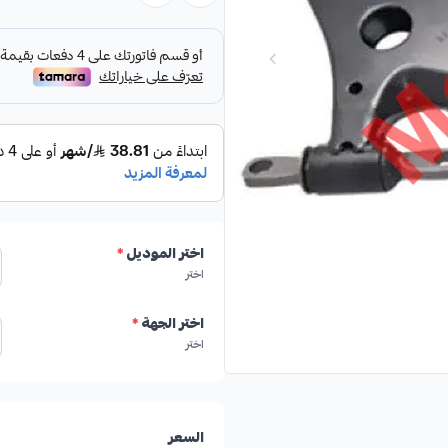
المواصفات:
النوع:
مقصات أمامية
الموديلات المتوافقة:
أوريون 2007-2017
اختر الموديل
*
اختر
بلد المنشأ:
صناعة يابانية
اختر الجهة
*
اختر
🛡️ الكفالة: 6 شهور
السعر