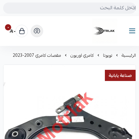
٠
٠
Motrlak
الرئيسية
تويوتا
كامري اوريون
مقصات كامري 2007-2023
صناعة يابانية