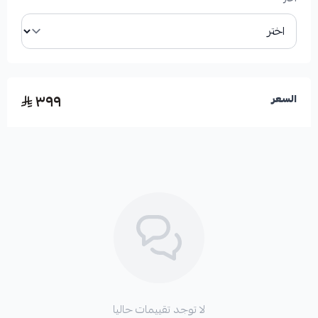
٣٩٩
السعر
لا توجد تقييمات حاليا