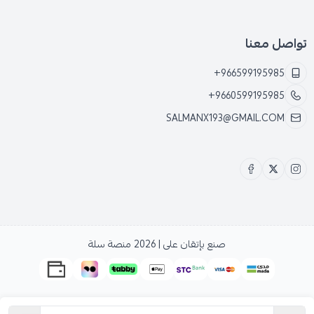
تواصل معنا
+966599195985
+9660599195985
SALMANX193@GMAIL.COM
صنع بإتقان على | 2026
منصة سلة