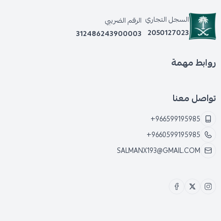
السجل التجاري
الرقم الضريبي
2050127023
312486243900003
روابط مهمة
تواصل معنا
+966599195985
+9660599195985
SALMANX193@GMAIL.COM