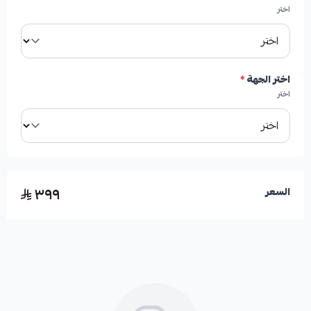
اختر
اختر الجهة
*
اختر
٣٩٩
السعر