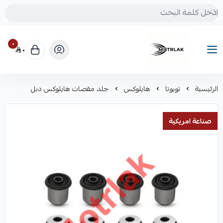
٠
٠
Motrlak
الرئيسية
تويوتا
هايلوكس
جلد مقصات هايلوكس دبل
صناعة امريكية