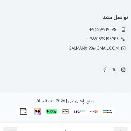
تواصل معنا
+966599195985
+9660599195985
SALMANX193@GMAIL.COM
صنع بإتقان على | 2026
منصة سلة