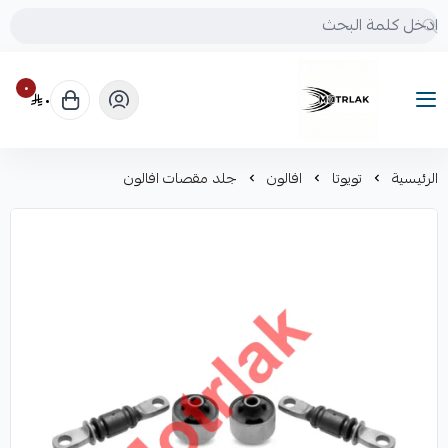
٠
٠
Motrlak
الرئيسية
تويوتا
افالون
جلد مقصات افالون