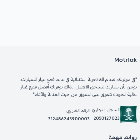
الأعطال الناتجة عن تلف المقص العلوي:
Motrlak
* اهتزازات غير طبيعية في عجلة القيادة.
"في موترلك، نقدم لك تجربة استثنائية في عالم قطع غيار السيارات.
* عدم استواء إطار السيارة (انحرافها عن المسار
نؤمن بأن سيارتك تستحق الأفضل، لذلك نوفرلك أفضل قطع غيار
المستقيم).
عالية الجودة تتفوق على السوق من حيث المتانة والأداء"
السجل التجاري
* تآكل غير متساوٍ للإطارات.
الرقم الضريبي
2050127023
312486243900003
* سماع أصوات غريبة عند المرور على المطبات.
روابط مهمة