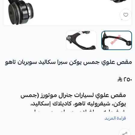
مقص علوي جمس يوكن سيرا سكاليد سوبربان تاهو
٢٥٠
مقص علوي لسيارات جنرال موتورز (جمس
يوكن، شيفروليه تاهو، كاديلاك إسكاليد،
شيفروليه سيلفرادو، جي إم سي سييرا،
قراءة المزيد
شيفروليه أفالانش)