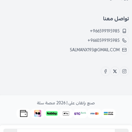
تواصل معنا
+966599195985
+9660599195985
SALMANX193@GMAIL.COM
صنع بإتقان على | 2026
منصة سلة