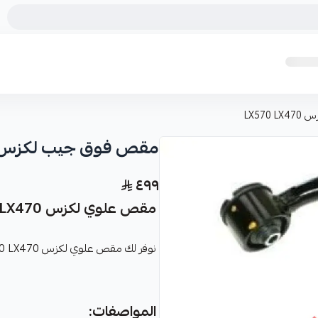
LX57
مقص فوق جيب لكزس X570 LX470
٤٩٩
مقص علوي لكزس LX570 LX470
نوفر لك مقص علوي لكزس LX570 LX470 كقطعة غيار متينة وعالية الجودة مصممة خصيصاً لسيارتك.
المواصفات: