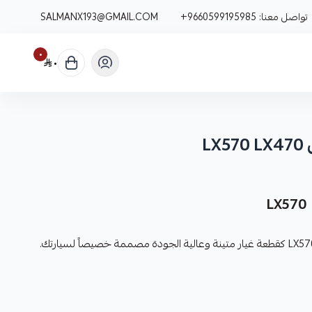
تواصل معنا:
+9660599195985
SALMANX193@GMAIL.COM
٠
٠
L