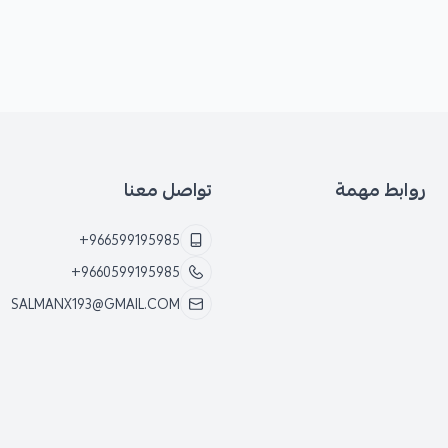
روابط مهمة
تواصل معنا
+966599195985
+9660599195985
SALMANX193@GMAIL.COM