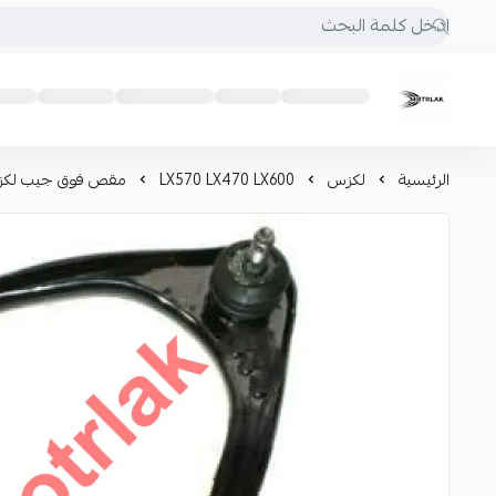
Motrlak
الرئيسية
لكزس
LX570 LX470 LX600
مقص فوق جيب لكزس 0 LX470