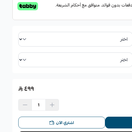
٤٩٩
اشتري الآن