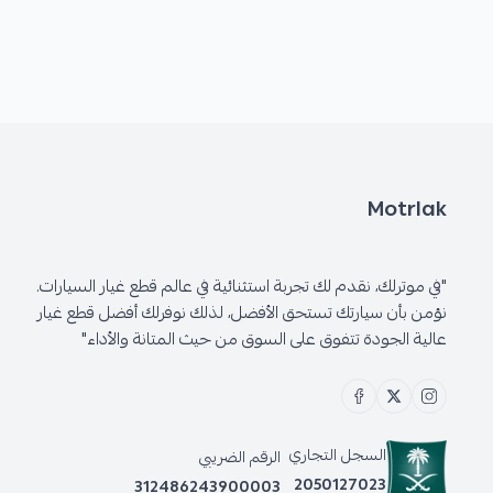
Motrlak
"في موترلك، نقدم لك تجربة استثنائية في عالم قطع غيار السيارات.
نؤمن بأن سيارتك تستحق الأفضل، لذلك نوفرلك أفضل قطع غيار
عالية الجودة تتفوق على السوق من حيث المتانة والأداء"
السجل التجاري
الرقم الضريبي
2050127023
312486243900003