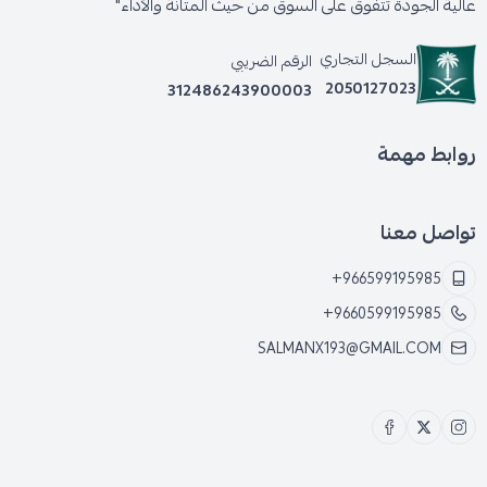
عالية الجودة تتفوق على السوق من حيث المتانة والأداء"
السجل التجاري
الرقم الضريبي
2050127023
312486243900003
روابط مهمة
تواصل معنا
+966599195985
+9660599195985
SALMANX193@GMAIL.COM