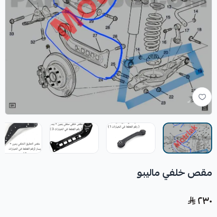
مقص خلفي ماليبو
٢٣٠