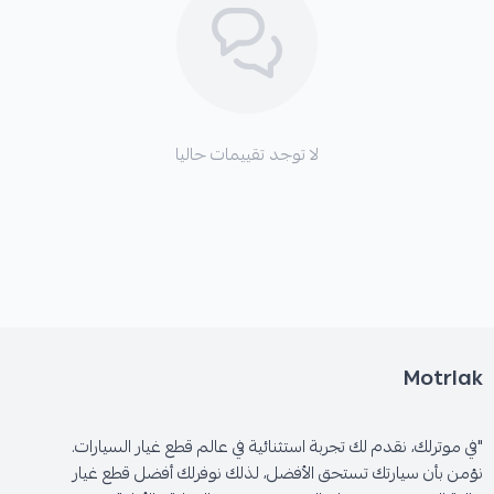
*
تآكل غير متساوٍ للإطارات الخلفية.
لا توجد تقييمات حاليا
🛡️ الكفالة: 6 شهور
Motrlak
"في موترلك، نقدم لك تجربة استثنائية في عالم قطع غيار السيارات.
نؤمن بأن سيارتك تستحق الأفضل، لذلك نوفرلك أفضل قطع غيار