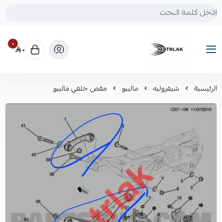
٠
٠
Motrlak
الرئيسية
شيفروليه
ماليبو
مقص خلفي ماليبو