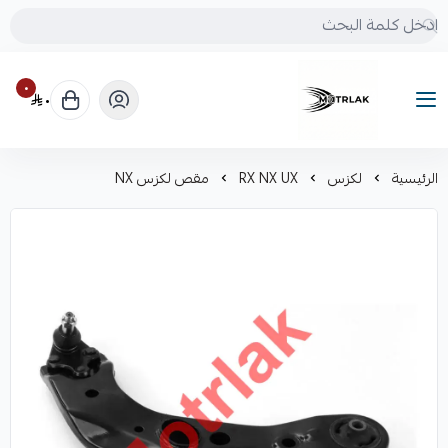
٠
٠
Motrlak
الرئيسية
لكزس
RX NX UX
مقص لكزس NX