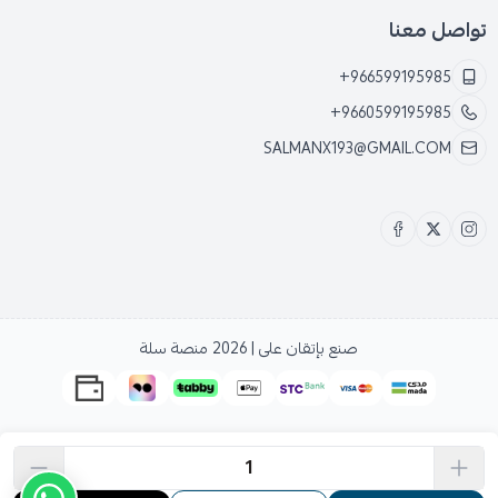
تواصل معنا
+966599195985
+9660599195985
SALMANX193@GMAIL.COM
صنع بإتقان على | 2026
منصة سلة