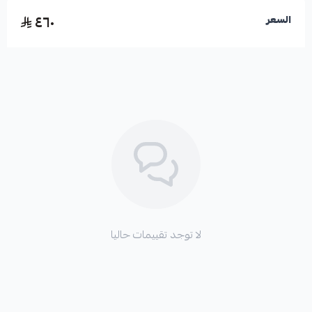
٤٦٠
السعر
لا توجد تقييمات حاليا