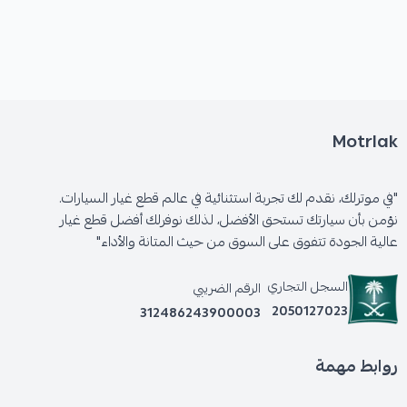
Motrlak
"في موترلك، نقدم لك تجربة استثنائية في عالم قطع غيار السيارات.
نؤمن بأن سيارتك تستحق الأفضل، لذلك نوفرلك أفضل قطع غيار
عالية الجودة تتفوق على السوق من حيث المتانة والأداء"
السجل التجاري
الرقم الضريبي
2050127023
312486243900003
روابط مهمة