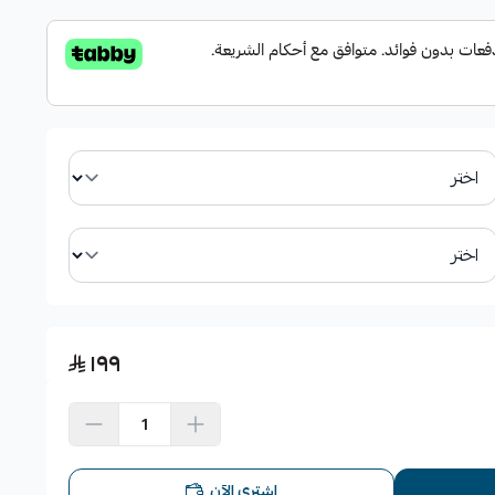
١٩٩
اشتري الآن