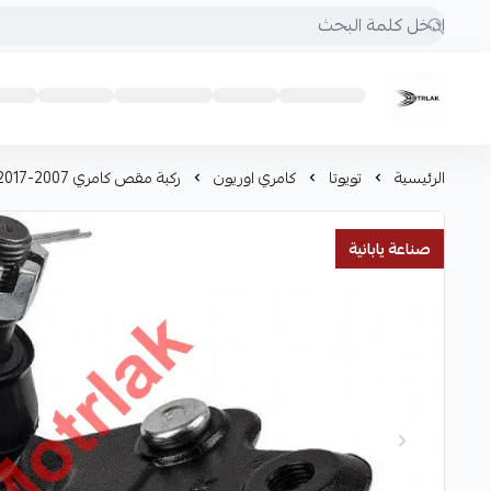
Motrlak
الرئيسية
تويوتا
كامري اوريون
ركبة مقص كامري 2007-2017
صناعة يابانية