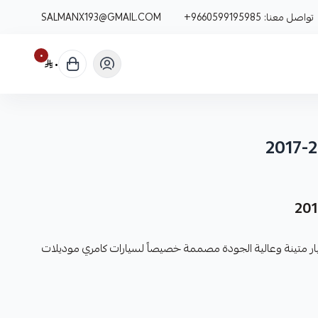
تواصل معنا:
+9660599195985
SALMANX193@GMAIL.COM
٠
٠
ار متينة وعالية الجودة مصممة خصيصاً لسيارات كامري موديلات