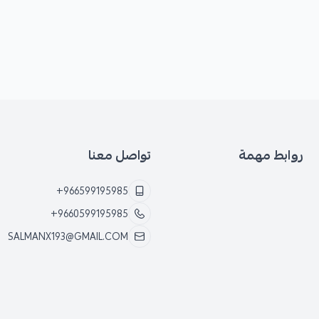
روابط مهمة
تواصل معنا
+966599195985
+9660599195985
SALMANX193@GMAIL.COM