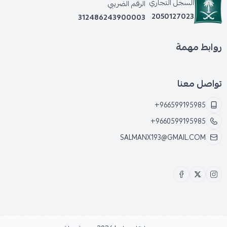
السجل التجاري
الرقم الضريبي
2050127023
312486243900003
روابط مهمة
تواصل معنا
+966599195985
+9660599195985
SALMANX193@GMAIL.COM