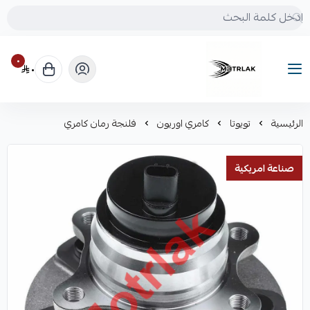
٠
٠
Motrlak
الرئيسية
تويوتا
كامري اوريون
فلنجة رمان كامري
صناعة امريكية