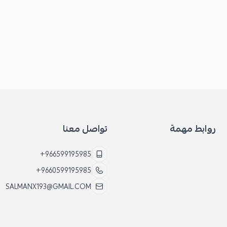
روابط مهمة
تواصل معنا
+966599195985
+9660599195985
SALMANX193@GMAIL.COM