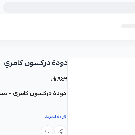
دودة دركسون كامري
٨٤٩
دودة دركسون كامري - صناعة
نوفر لك دودة دركسون كامري كقطعة غ
قراءة المزيد
المواصفات: