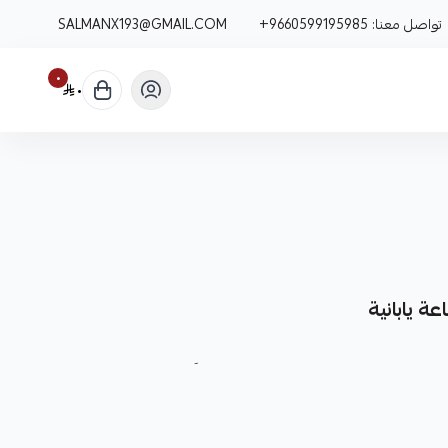
تواصل معنا:
+9660599195985
SALMANX193@GMAIL.COM
٠
٠
 يابانية
يار متينة وعالية الجودة مصممة خصيصاً لسيارتك.