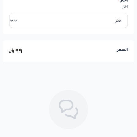
اختر
*
اختر
✅ صناعة يابانية موثوقة.
✅ جودة عالية تضمن الأداء الأمثل.
٩٩
السعر
✅ مصممة لتناسب سيارات كامري.
الأعطال الناتجة عن تلف القطعة:
* توقف بوري السيارة عن العمل.