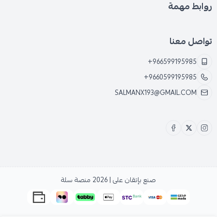
روابط مهمة
تواصل معنا
+966599195985
+9660599195985
SALMANX193@GMAIL.COM
صنع بإتقان على | 2026
منصة سلة