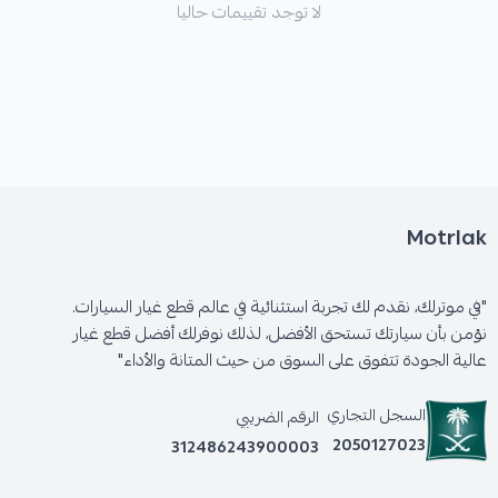
لا توجد تقييمات حاليا
* ضعف صوت البوري أو عدم انتظام عمله.
Motrlak
"في موترلك، نقدم لك تجربة استثنائية في عالم قطع غيار السيارات.
نؤمن بأن سيارتك تستحق الأفضل، لذلك نوفرلك أفضل قطع غيار
عالية الجودة تتفوق على السوق من حيث المتانة والأداء"
السجل التجاري
الرقم الضريبي
2050127023
312486243900003