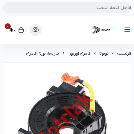
٠
٠
Motrlak
الرئيسية
تويوتا
كامري اوريون
شريحة بوري كامري