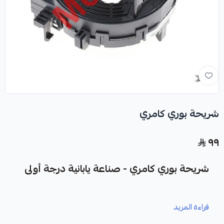
شريحة بوري كامري
٩٩
شريحة بوري كامري - صناعة يابانية درجة أولى
نوفر لك شريحة بوري كامري كقطعة غيار متينة وعالية الجودة،
قراءة المزيد
مصممة خصيصاً لسيارات كامري.