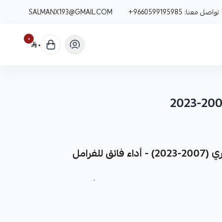
تواصل معنا:
+9660599195985
SALMANX193@GMAIL.COM
٠
٠
للفرامل
غيار متينة وعالية الجودة مصممة خصيصاً لسيارات كامري