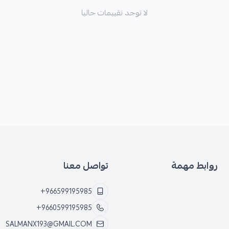
لا توجد تقييمات حاليا
روابط مهمة
تواصل معنا
+966599195985
+9660599195985
SALMANX193@GMAIL.COM