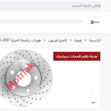
Motrlak
الرئيسية
تويوتا
كامري اوريون
هوبات رياضية كامري 2007-2023
هدية طقم فحمات سيراميك